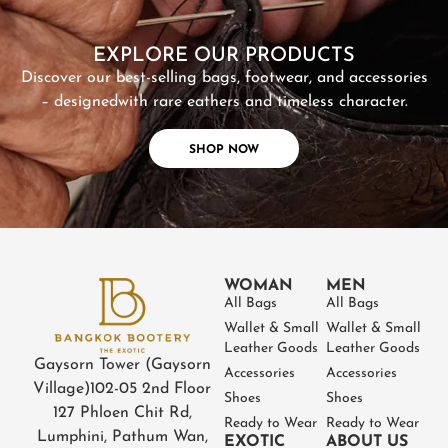
SHOP NOW
EXPLORE OUR PRODUCTS
Discover our best-selling bags, footwear, and accessories
– designed
with rare eathers and timeless character.
SHOP NOW
WOMAN
MEN
All Bags
All Bags
Wallet & Small
Wallet & Small
Leather Goods
Leather Goods
Gaysorn Tower (Gaysorn
Accessories
Accessories
Village)
102-05 2nd Floor
Shoes
Shoes
127 Phloen Chit Rd,
Ready to Wear
Ready to Wear
Lumphini, Pathum Wan,
EXOTIC
ABOUT US