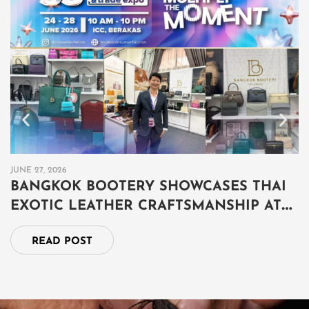
JUNE 27, 2026
JU
BANGKOK BOOTERY SHOWCASES THAI
B
EXOTIC LEATHER CRAFTSMANSHIP AT
เ
THAILAND GRAND FAIR 2026 IN BRUNEI
ป
READ POST