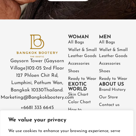
WOMAN
MEN
All Bags
All Bags
Wallet & Small
Wallet & Small
Leather Goods
Leather Goods
Gaysorn Tower (Gaysorn
Accessories
Accessories
Village)
102-05 2nd Floor
Shoes
Shoes
127 Phloen Chit Rd,
Ready to Wear
Ready to Wear
Lumphini, Pathum Wan,
EXOTIC
ABOUT US
WORLD
Brand History
Bangkok 10330
Thailand.
Skin Chart
Marketing@Bangkokbootery.com
Our Store
Color Chart
Contact us
+6681 333 6645
How to
Partner
Measure
We value your privacy
Warranty
How to Take
Certificate
Care
We use cookies to enhance your browsing experience, serve
FAQ