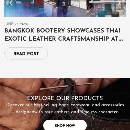
JUNE 27, 2026
JU
BANGKOK BOOTERY SHOWCASES THAI
B
EXOTIC LEATHER CRAFTSMANSHIP AT
เ
THAILAND GRAND FAIR 2026 IN BRUNEI
ป
READ POST
SHOP NOW
EXPLORE OUR PRODUCTS
Discover our best-selling bags, footwear, and accessories
– designed
with rare eathers and timeless character.
SHOP NOW